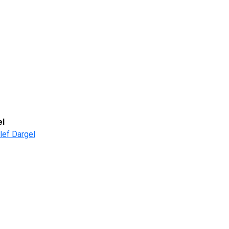
el
lef Dargel