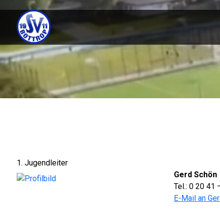
Skip
to
content
1. Jugendleiter
Gerd Schön
Tel.: 0 20 41
E-Mail an Ge